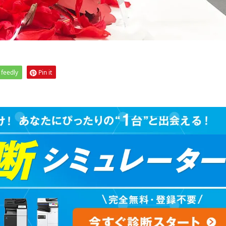
feedly
Pin it