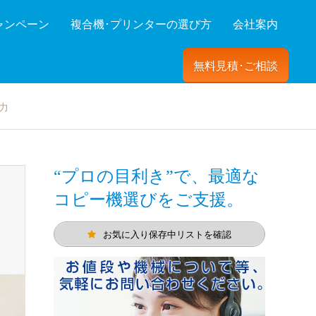
ャンペーン
複合機･プリンターの選び方
会社案内
無料見積･ご相談
ーを絞り込む
力
“プロの目利き”で、最適な
コピー機選びをご支援。
お気に入り保存中リストを確認