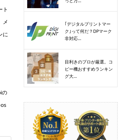
っと万…
ート
、メ
｢デジタルプリントマー
ク｣って何だ？DPマーク
ンに
非対応…
目利きのプロが厳選。コ
ピー機おすすめランキン
グ大…
iの
os