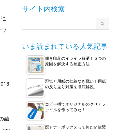
サイト内検索
がこ
士フ
いま読まれている人気記事
傾き印刷のイライラ解消！５つの
原因を解決する補正方法
湿気と用紙の仁義なき戦い！用紙
18
の反り返り対策を徹底解説。
コピー機でオリジナルのクリアフ
ァイルを作ってみた！
トの融
廃トナーボックスって何だ!? 故障