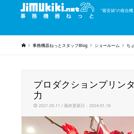
“最安値”の複合
and
種類を絞り込む
or
事務機器ねっとスタッフBlog
ショールーム
ち
プロダクションプリン
力
2021.05.11 / 最終更新日：2024.01.16