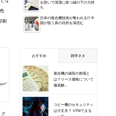
来とな
を防いで清潔に保つ縁の下の力持
ち
な色
日本の複合機技術が奪われる!? 中
印刷
国が狙う真の目的を深読む
おすすめ
雑学ネタ
複合機の値段の相場と
は？リース価格について
徹底解…
コピー機のセキュリティ
は大丈夫？ UTMでまる
、ク