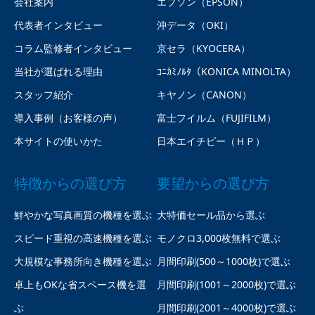
会社案内
エプソン（EPSON）
代表者インタビュー
沖データ（OKI）
コラム監修者インタビュー
京セラ（KYOCERA）
当社が選ばれる理由
ｺﾆｶﾐﾉﾙﾀ（KONICA MINOLTA）
スタッフ紹介
キヤノン（CANON）
導入事例（お客様の声）
富士フイルム（FUJIFILM）
本サイトの使いかた
日本エイチピー（ＨＰ）
特徴からの選び方
要望からの選び方
鮮やかな写真画質の機種を選ぶ
大特価セール品から選ぶ
スピード重視の高速機種を選ぶ
モノクロ3,000枚無料で選ぶ
大規模な事務所向き機種を選ぶ
月間印刷(500～1000枚)で選ぶ
卓上もOKな省スペース機を選
月間印刷(1001～2000枚)で選ぶ
ぶ
月間印刷(2001～4000枚)で選ぶ