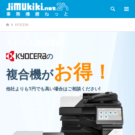
検索
KYOCERA
京セラ正規代理店
の
お得！
複合機が
他社よりも1円でも高い場合はご相談ください!