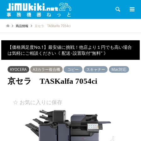
検索
商品情報
京セラ TASKalfa 7054ci
【価格満足度No.1】最安値に挑戦！他店より１円でも高い場合
は気軽にご相談ください《 配送･設置取付“無料” 》
KYOCERA
A3カラー複合機
コピー
スキャナー
Mac対応
京セラ TASKalfa 7054ci
☆ お気に入りに保存