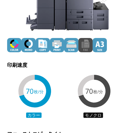
印刷速度
70
70
枚/分
枚/分
カラー
モノクロ