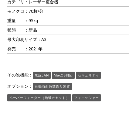
カテゴリ：レーザー複合機
モノクロ：70枚/分
重量 ：95kg
状態 ：新品
最大印刷サイズ：A3
発売 ：2021年
その他機能：
無線LAN
MacOS対応
セキュリティ
オプション：
自動両面原稿送り装置
ペーパーフィーダー（給紙カセット）
フィニッシャー