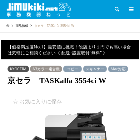
検索
商品情報
京セラ TASKalfa 3554ci W
【価格満足度No.1】最安値に挑戦！他店より１円でも高い場合
は気軽にご相談ください《 配送･設置取付“無料” 》
KYOCERA
A3カラー複合機
コピー
スキャナー
Mac対応
京セラ TASKalfa 3554ci W
☆ お気に入りに保存