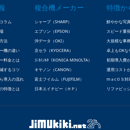
報
複合機メーカー
特徴か
コラム
シャープ（SHARP）
鮮やかな写
場
エプソン（EPSON）
スピード重
方法
沖データ（OKI）
大規模な事
ー機の違い
京セラ（KYOCERA）
卓上もOKな
ー料金とは
ｺﾆｶﾐﾉﾙﾀ（KONICA MINOLTA）
初期導入費
減するコツ
キヤノン（CANON）
運用コスト
ら導入の流れ
富士フイルム（FUJIFILM）
mａcＯＳ対
の特徴とは
日本エイチピー（ＨＰ）
リファビッ