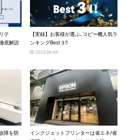
リテ
【実録】お客様が選ぶ､コピー機人気ラ
徹底解説
ンキングBest３‼︎
2023.08.04
 故障を防
インクジェットプリンターは省エネ/省