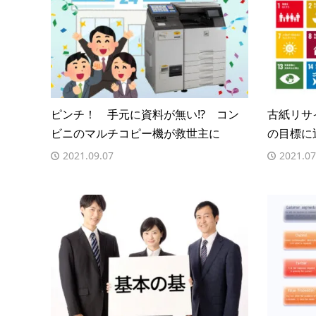
ピンチ！ 手元に資料が無い!? コン
古紙リサ
ビニのマルチコピー機が救世主に
の目標に
2021.09.07
2021.07