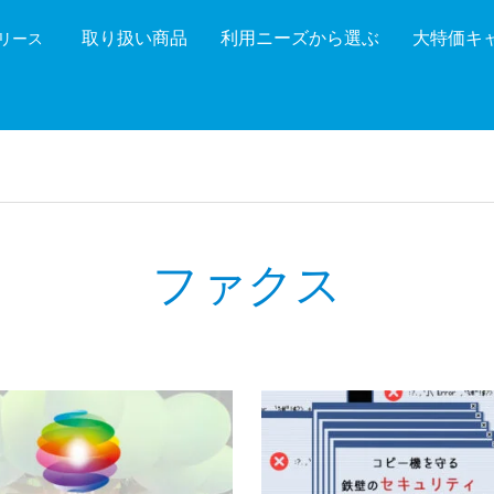
取り扱い商品
利用ニーズから選ぶ
大特価キ
機リース
機能を絞り込む
メーカ
ファクス