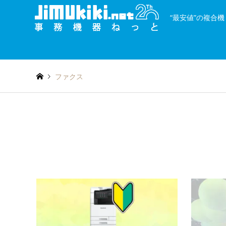
“最安値”の複合
and
種類を絞り込む
or
ファクス