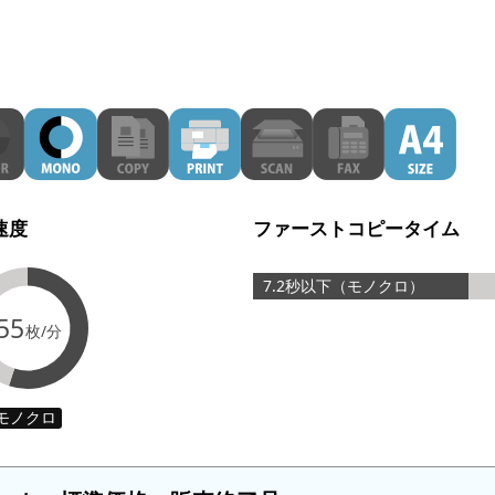
速度
ファーストコピータイム
7.2秒以下（モノクロ）
55
枚/分
モノクロ