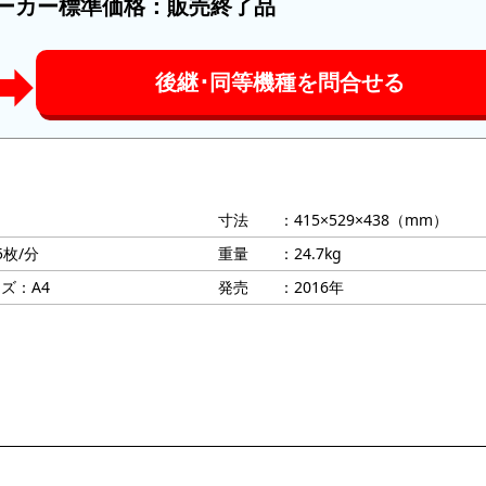
ーカー標準価格：
販売終了品
➡︎
後継･同等機種を問合せる
寸法 ：415×529×438（mm）
5枚/分
重量 ：24.7kg
ズ：A4
発売 ：2016年