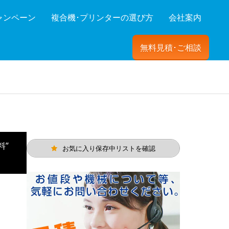
ャンペーン
複合機･プリンターの選び方
会社案内
無料見積･ご相談
ーを絞り込む
料”
お気に入り保存中リストを確認