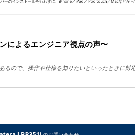
インストールを行わずに、iPhone／iPad／iPod touch／Macなどか
色味の再現度に強いこだわりのある業種には向きません。A3以上を印刷することがで
ンによるエンジニア視点の声〜
ーがあるので、操作や仕様を知りたいといったときに対
era LBP351i
のお問い合わせ