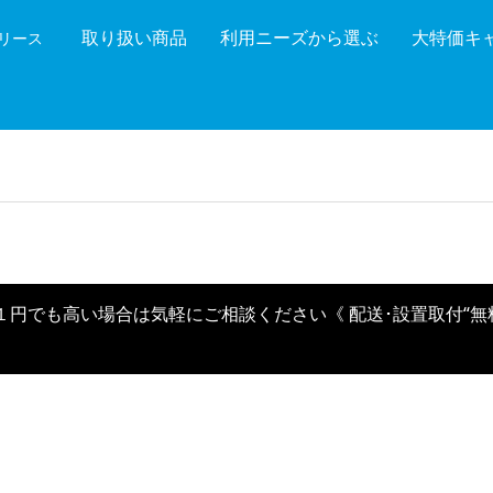
取り扱い商品
利用ニーズから選ぶ
大特価キ
機リース
機能を絞り込む
メーカ
１円でも高い場合は気軽にご相談ください《 配送･設置取付“無