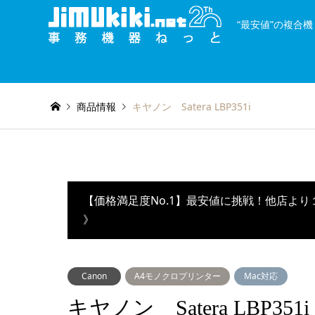
“最安値”の複合
and
種類を絞り込む
or
商品情報
キヤノン Satera LBP351i
【価格満足度No.1】最安値に挑戦！他店より
》
Canon
A4モノクロプリンター
Mac対応
キヤノン Satera LBP351i