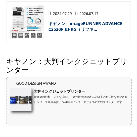
2024.07.29
2026.07.17
キヤノン imageRUNNER ADVANCE
C3530F III-RG（リファ...
キヤノン：大判インクジェットプリ
ンター
GOOD DESIGN AWARD
大判インクジェットプリンター
新開発の顔料インクを搭載し、発色性や暗部表現の向上と耐久性を進化させ
たシリーズ最高画質、24/40/60インチ出力サイズの大判プリンターです。写
真やデジタルアートなどを制作する作家の忠実な作品再現に向けて、豊かな
表現と高い印刷品質を実現、オペレーターの出力を強力にサポートし、芸
術・文化の振興に貢献します。