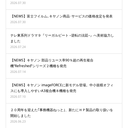
2026.07.30
【NEWS】富士フイルム､キヤノン商品･サービスの価格改定を発表
2026.07.30
テレ東系列ドラマ９『リーガルビート –逆転の法廷–』へ美術協力し
ました
2026.07.24
【NEWS】キヤノン 部品リユース率90％超の再生複合
機“Refreshed”シリーズ２機種を発売
2026.07.14
【NEWS】キヤノン imageFORCEに新モデル登場。中小規模オフィ
スにも導入しやすいA3複合機８機種を発売
2026.07.10
２０周年を迎えた｢事務機器ねっと｣、新たにＨＰ製品の取り扱いを
開始しました
2026.06.23