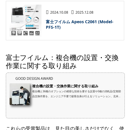
2024.10.08
2025.12.08
富士フイルム Apeos C2061 (Model-
PFS-1T)
富士フイルム：複合機の設置・交換
作業に関する取り組み
GOOD DESIGN AWARD
複合機の設置・交換作業に関する取り組み
複合機と36種のオプションの精密な技術を要する設置や5種の消耗品/定期部
品交換作業を、エンジニア不要で顧客自身が行えるソリューション。北米や
欧州など直販拠点を持たない地域でも、納入から稼働までの期間を短縮し、
業務停滞を解消。専門人材の人手を介さないエコノミックなアプローチで人
材不足などの社会課題にも貢献する。
これらの受賞製品は、見た目の美しさだけでなく、使