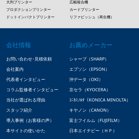
大判プリンター
広幅複合機
プロダクションプリンター
カードプリンター
ドットインパクトプリンター
リファビッシュ（再生機）
会社情報
お薦めメーカー
お問い合わせ･見積依頼
シャープ（SHARP）
会社案内
エプソン（EPSON）
代表者インタビュー
沖データ（OKI）
コラム監修者インタビュー
京セラ（KYOCERA）
当社が選ばれる理由
ｺﾆｶﾐﾉﾙﾀ（KONICA MINOLTA）
スタッフ紹介
キヤノン（CANON）
導入事例（お客様の声）
富士フイルム（FUJIFILM）
本サイトの使いかた
日本エイチピー（ＨＰ）