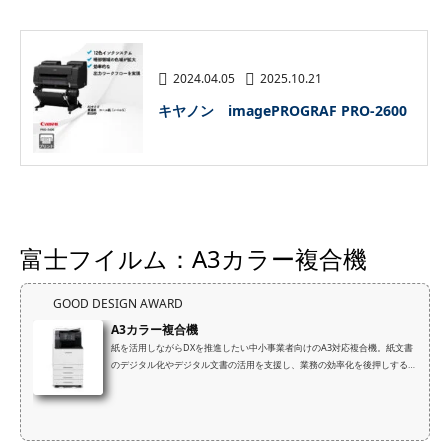
2024.04.05
2025.10.21
キヤノン imagePROGRAF PRO-2600
富士フイルム：A3カラー複合機
GOOD DESIGN AWARD
A3カラー複合機
紙を活用しながらDXを推進したい中小事業者向けのA3対応複合機。紙文書
のデジタル化やデジタル文書の活用を支援し、業務の効率化を後押しする。
スモールオフィスに対応するコンパクトな筐体でありながら、用紙対応力を
さらに向上。また、省電力技術や再資源化を前提とした商品設計を導入し気
候変動への対応と資源循環の促進に貢献する。