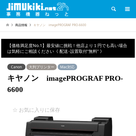
検索
商品情報
キヤノン imagePROGRAF PRO-6600
【価格満足度No.1】最安値に挑戦！他店より１円でも高い場合
は気軽にご相談ください《 配送･設置取付“無料” 》
Canon
大判プリンター
Mac対応
キヤノン imagePROGRAF PRO-
6600
☆ お気に入りに保存