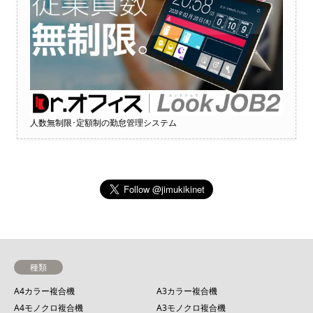
人数無制限･定額制の勤怠管理システム
種類
A4カラー複合機
A3カラー複合機
A4モノクロ複合機
A3モノクロ複合機