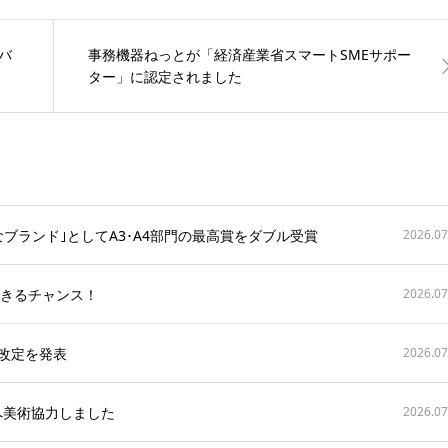
ルジェの私がご案
ルジェの私がご案
内いたします!事務
内いたします!事務
機器ねっと注目ポ
機器ねっと注目ポ
バ
事務機器ねっとが「経済産業省スマートSMEサポー
イント 〜メンテナ
イント 〜メンテナ
ター」に認定されました
ンスマンによるエ
ンスマンによるエ
ンジニア視点の
ンジニア視点の
声〜
声〜
ブランド｣としてA3･A4部門の最高賞をダブル受賞
2026.07
できるチャンス！
2026.07
格改定を発表
2026.07
へ美術協力しました
2026.07