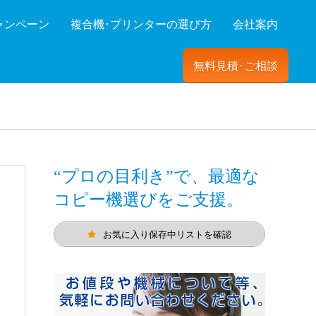
ャンペーン
複合機･プリンターの選び方
会社案内
無料見積･ご相談
ーを絞り込む
“プロの目利き”で、最適な
コピー機選びをご支援。
お気に入り保存中リストを確認