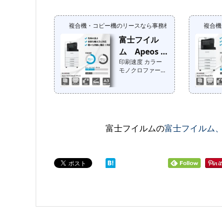
カー標準価格：オ
機能：オプショ
ープン価格 ➡︎ 特価
ン： MFPコンシェ
提供中➡︎『特価提
ルジェの私がご案
複合機・コピー機のリースなら事務機器ねっと
複合機
供中！』お問合せ
内いたします!事務
はこちらTEC
富士フイル
機器ねっと注目ポ
値 ：カラー ：
イント 〜メンテナ
ム Apeos C
寸法 ：カテゴ
ンスマンによるエ
リ：モノクロ：重
印刷速度 カラー
6570 (Model-
ンジニア視点の
量 ：状態
モノクロファース
PFS-C)
声〜
：最大印刷サイ
トコピータイム メ
ズ：発売 ：年
ーカー標準価格：
その他機能：オプ
円（税込円）メー
ション： MFPコン
カー標準価格：オ
シェルジェの私が
ープン価格 ➡︎ 特価
ご案内いたします!
提供中メーカー標
富士フイルムの
富士フイルム
事務機器ねっと注
準価格：販売終了
目ポイント 〜メン
品➡︎『特価提供
テナンスマンによ
中！』お問合せは
るエンジニア視点
こちらTEC値 ：
の声〜
カラー ：寸法
：カテゴリ：モ
ノクロ：重量
：状態 ：最
大印刷サイズ：発
売 ：年その他
機能：オプショ
ン： MFPコンシェ