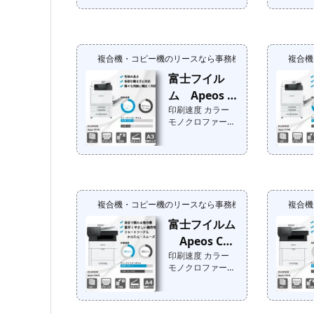
円（税込円）メー
カー標準価格：オ
ープン価格 ➡︎ 特価
提供中メーカー標
複合機・コピー機のリースなら事務機器ねっと
複合機
準価格：販売終了
品➡︎『特価提供
富士フイル
中！』お問合せは
ム Apeos C
こちらメーカー：
カラー ：寸法
印刷速度 カラー
8180
：カテゴリ：モ
モノクロファース
ノクロ：重量
トコピータイム メ
：状態 ：最
ーカー標準価格：
大印刷サイズ：発
円（税込円）メー
売 ：年その他
カー標準価格：オ
機能：オプショ
ープン価格 ➡︎ 特価
ン： MFPコンシェ
提供中メーカー標
ルジェの私がご案
複合機・コピー機のリースなら事務機器ねっと
複合機
準価格：販売終了
内いたします!事務
品➡︎『特価提供
富士フイルム
機器ねっと注目ポ
中！』お問合せは
イント 〜メンテナ
Apeos C40
こちらTEC値 ：
ンスマンによるエ
カラー ：寸法
印刷速度 カラー
30
ンジニア視点の
：カテゴリ：モ
モノクロファース
声〜
ノクロ：重量
トコピータイム メ
：状態 ：最
ーカー標準価格：
大印刷サイズ：発
円（税込円）メー
売 ：年その他