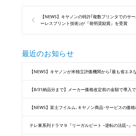
ルジェの私がご案
内いたします!事務
機器ねっと注目ポ
【NEWS】キヤノンの特許｢複数プリンタでのサー
イント 〜メンテナ
ーレスプリント技術｣が『発明奨励賞』を受賞
ンスマンによるエ
ンジニア視点の
声〜
最近のお知らせ
【NEWS】キヤノンが米独立評価機関から｢最も省エネな
【8/31納品分まで】メーカー価格改定前の金額で導入
【NEWS】富士フイルム､キヤノン商品･サービスの価
テレ東系列ドラマ９『リーガルビート –逆転の法廷–』