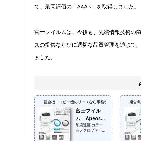
て、最高評価の「AAAis」を取得しました。
富士フイルムは、今後も、先端情報技術の
スの提供ならびに適切な品質管理を通じて
ました。
複合機・コピー機のリースなら事務機器ねっと
複合機
富士フイル
ム ApeosPr
印刷速度 カラー
o C810
モノクロファース
トコピータイム メ
ーカー標準価格：