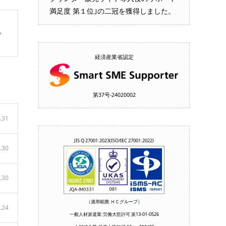
満足度 第１位｣の二冠を獲得しました。
経済産業省認定
第37号‐24020002
.31
JIS Q 27001:2023(ISO/IEC 27001:2022)
.30
.30
（適用範囲:ＨＣグループ）
.24
一般人材派遣業:労働大臣許可 派13-01-0526