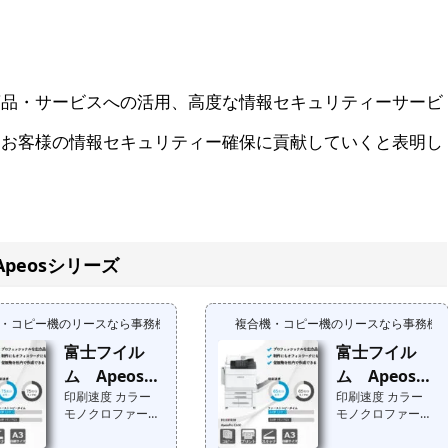
商品・サービスへの活用、高度な情報セキュリティーサービ
、お客様の情報セキュリティー確保に貢献していくと表明し
Apeosシリーズ
・コピー機のリースなら事務機器ねっと
複合機・コピー機のリースなら事務機
富士フイル
富士フイル
ム ApeosPr
ム ApeosPr
印刷速度 カラー
印刷速度 カラー
o C750
o C650
モノクロファース
モノクロファース
トコピータイム メ
トコピータイム メ
ーカー標準価格：
ーカー標準価格：