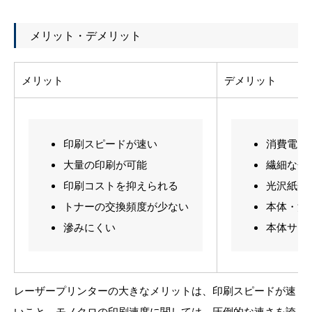
メリット・デメリット
メリット
デメリット
印刷スピードが速い
消費電力
大量の印刷が可能
繊細な色
印刷コストを抑えられる
光沢紙類
トナーの交換頻度が少ない
本体・消
滲みにくい
本体サイ
レーザープリンターの大きなメリットは、印刷スピードが速
いこと。モノクロの印刷速度に関しては、圧倒的な速さを誇