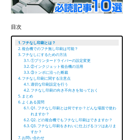
目次
フチなし印刷とは？
複合機でのフチ無し印刷は可能？
フチなしにするための方法
①プリンタードライバーの設定変更
②インクジェット複合機の活用
③トンボに沿った断裁
フチなし印刷に関する注意点
適切な印刷設定を行う
フチなし印刷の向き不向きを知っておく
まとめ
よくある質問
Q1. フチなし印刷とは何ですか？どんな場面で使わ
れますか？
Q2. どの複合機でもフチなし印刷はできますか？
Q3. フチなし印刷をきれいに仕上げるコツはありま
すか？
お問い合わせ