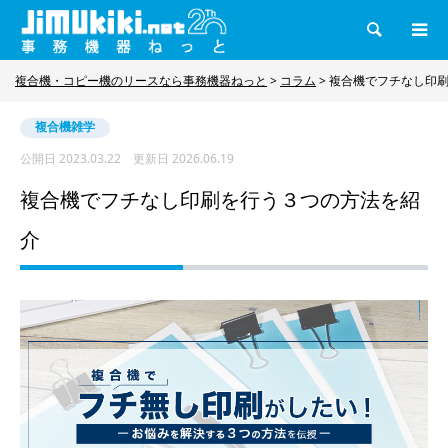
検索
複合機・コピー機のリースなら事務機器ねっと
>
コラム
>
複合機でフチなし印
複合機雑学
公開日
2023.03.22
更新日
2026.06.19
複合機でフチなし印刷を行う３つの方法を紹
介