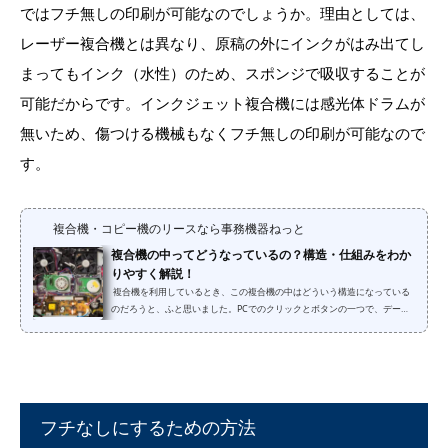
ではフチ無しの印刷が可能なのでしょうか。理由としては、
レーザー複合機とは異なり、原稿の外にインクがはみ出てし
まってもインク（水性）のため、スポンジで吸収することが
可能だからです。インクジェット複合機には感光体ドラムが
無いため、傷つける機械もなくフチ無しの印刷が可能なので
す。
複合機・コピー機のリースなら事務機器ねっと
複合機の中ってどうなっているの？構造・仕組みをわか
りやすく解説！
複合機を利用しているとき、この複合機の中はどういう構造になっている
のだろうと、ふと思いました。PCでのクリックとボタンの一つで、データ
上に存在していたものが紙に転写してリアルの世界に出てくる...よくよく考
えると、人間の技術の進歩とはすごいものだと感じました。複合機ならで
はの要素、コピー・スキャン・ファックスの構造と仕組みをご紹介いたし
ます。コピーメーカーや種類により構造が違うこともありますが、レーザ
ープリンター、オフィス向け複合機、プロダクション機などは、だいたい
同じ原理でプリントが行われ...
フチなしにするための方法