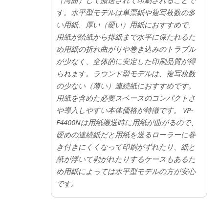
（湾曲）して搬送されて印刷されることで
す。水平型モデルは単票紙や複写枚数の多
い用紙、厚い（硬い）用紙におすすめで、
用紙が給紙から排紙まで水平に保たれるた
め用紙の折れ曲がりや巻き込みのトラブル
が少なく、全体的に安定した印刷品質が得
られます。ラウンド型モデルは、複写枚数
の少ない（薄い）連続紙におすすめです。
用紙を含めた必要スペースのコンパクトさ
や導入しやすい本体価格が特徴です。 VP-
F4400Nは用紙搬送時に用紙が曲がるので、
硬めの連続紙だと用紙を送るローラーに巻
き付きにくくなって印刷がずれたり、紙と
紙が浮いて剥がれたりするケースもあるた
め用紙によっては水平型モデルの方が安心
です。