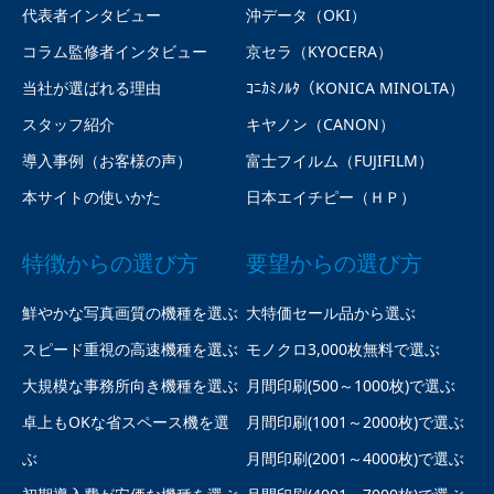
代表者インタビュー
沖データ（OKI）
コラム監修者インタビュー
京セラ（KYOCERA）
当社が選ばれる理由
ｺﾆｶﾐﾉﾙﾀ（KONICA MINOLTA）
スタッフ紹介
キヤノン（CANON）
導入事例（お客様の声）
富士フイルム（FUJIFILM）
本サイトの使いかた
日本エイチピー（ＨＰ）
特徴からの選び方
要望からの選び方
鮮やかな写真画質の機種を選ぶ
大特価セール品から選ぶ
スピード重視の高速機種を選ぶ
モノクロ3,000枚無料で選ぶ
大規模な事務所向き機種を選ぶ
月間印刷(500～1000枚)で選ぶ
卓上もOKな省スペース機を選
月間印刷(1001～2000枚)で選ぶ
ぶ
月間印刷(2001～4000枚)で選ぶ