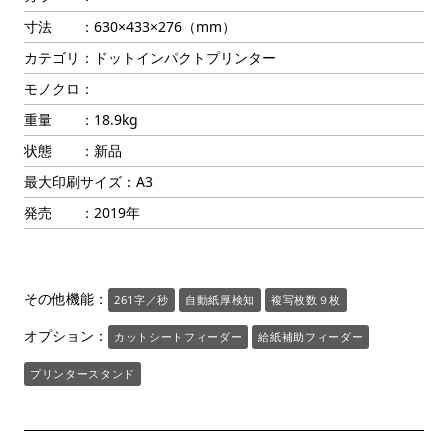
寸法 ：630×433×276（mm）
カテゴリ：ドットインパクトプリンター
モノクロ：
重量 ：18.9kg
状態 ：新品
最大印刷サイズ：A3
発売 ：2019年
その他機能：
261字／秒
自動紙厚検知
複写枚数９枚
オプション：
カットシートフィーダー
給紙補助フィーダー
プリンタースタンド