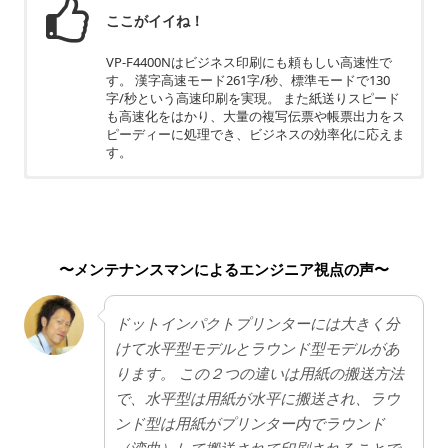
ここがイイね！
VP-F4400Nはビジネス印刷にも頼もしい高速性で
す。 漢字高速モード261字/秒、標準モードで130
字/秒という高速印刷を実現。 また紙送りスピード
も高速化をはかり、大量の複写伝票や帳票出力をス
ピーディーに処理でき、ビジネスの効率化に応えま
す。
ちょっと残念
荷物の送り状や納品・請求書・契約書など特殊な紙
への印刷がメインのドットインパクトプリンター。
〜メンテナンスマンによるエンジニア視点の声〜
印刷速度は 「1秒間に何文字印字できるか」という
基準で記載されており少し分かりにくいかもしれま
せん。
ドットインパクトプリンターには大きく分
けて水平型モデルとラウンド型モデルがあ
ります。 この２つの違いは用紙の搬送方法
で、水平型は用紙が水平に搬送され、ラウ
ンド型は用紙がプリンター内でラウンド