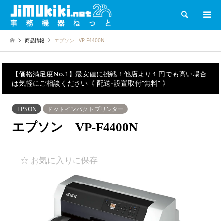
検索
商品情報
エプソン VP-F4400N
【価格満足度No.1】最安値に挑戦！他店より１円でも高い場合
は気軽にご相談ください《 配送･設置取付“無料” 》
EPSON
ドットインパクトプリンター
エプソン VP-F4400N
☆ お気に入りに保存