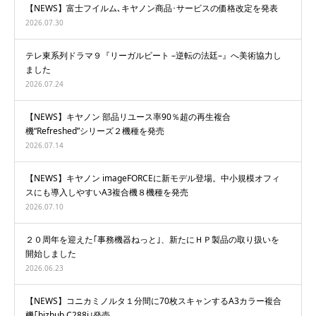
【NEWS】富士フイルム､キヤノン商品･サービスの価格改定を発表
2026.07.30
テレ東系列ドラマ９『リーガルビート –逆転の法廷–』へ美術協力し
ました
2026.07.24
【NEWS】キヤノン 部品リユース率90％超の再生複合
機“Refreshed”シリーズ２機種を発売
2026.07.14
【NEWS】キヤノン imageFORCEに新モデル登場。中小規模オフィ
スにも導入しやすいA3複合機８機種を発売
2026.07.10
２０周年を迎えた｢事務機器ねっと｣、新たにＨＰ製品の取り扱いを
開始しました
2026.06.23
【NEWS】コニカミノルタ１分間に70枚スキャンするA3カラー複合
機｢bizhub C288i｣発売