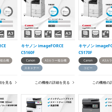
RCE
キヤノン imageFORCE
キヤノン imageF
C5160F
C5170F
ー複合機
Canon
A3カラー複合機
Canon
A3カ
スキャナー
コピー
細を見る
この機種の詳細を見る
この機種の