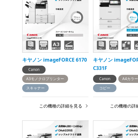
キヤノン imageFORCE 6170
キヤノン imageFO
C331F
Canon
A3モノクロプリンター
Canon
A4カラ
スキャナー
コピー
この機種の詳細を見る
この機種の詳