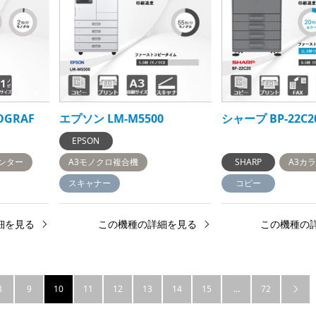
OGRAF
エプソン LM-M5500
シャープ BP-22C2
EPSON
ンター
A3モノクロ複合機
SHARP
A3カ
スキャナー
コピー
細を見る
この機種の詳細を見る
この機種の
8
9
10
11
12
13
14
15
…
72
