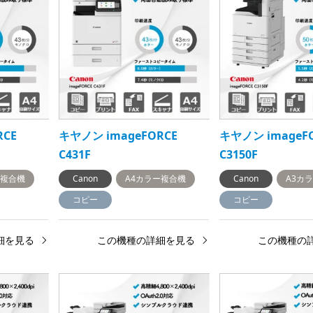
RCE
キヤノン imageFORCE
キヤノン imageF
C431F
C3150F
ー複合機
Canon
A4カラー複合機
Canon
A3カ
コピー
コピー
細を見る
この機種の詳細を見る
この機種の