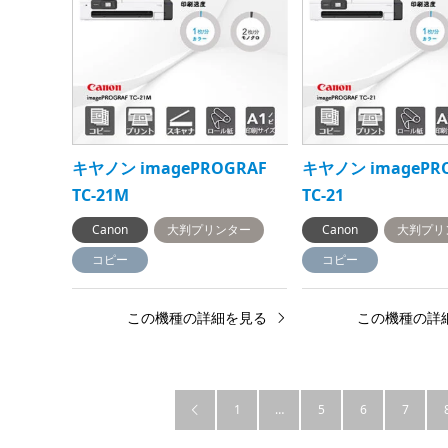
キヤノン imagePROGRAF
キヤノン imagePR
TC-21M
TC-21
Canon
大判プリンター
Canon
大判プリ
コピー
コピー
この機種の詳細を見る
この機種の詳
1
…
5
6
7
