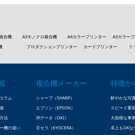
ロ複合機
A3モノクロ複合機
A4カラープリンター
A3カラー
機
プロダクションプリンター
カードプリンター
ド
報
複合機メーカー
特徴か
コラム
シャープ（SHARP）
鮮やかな写
場
エプソン（EPSON）
スピード重
方法
沖データ（OKI）
大規模な事
ー機の違い
京セラ（KYOCERA）
卓上もOKな