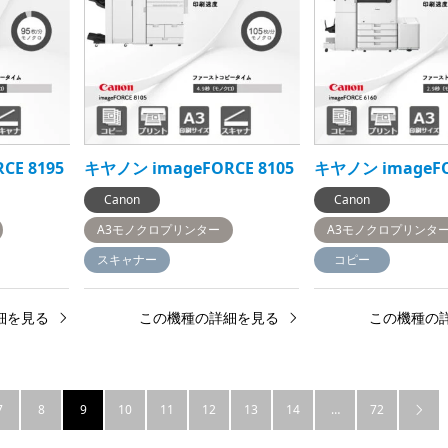
CE 8195
キヤノン imageFORCE 8105
キヤノン imageFO
Canon
Canon
A3モノクロプリンター
A3モノクロプリンタ
スキャナー
コピー
細を見る
この機種の詳細を見る
この機種の
7
8
9
10
11
12
13
14
…
72
