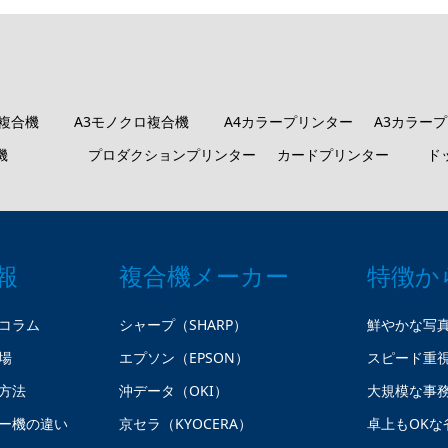
ロ複合機
A3モノクロ複合機
A4カラープリンター
A3カラー
機
プロダクションプリンター
カードプリンター
ド
報
複合機メーカー
特徴か
コラム
シャープ（SHARP）
鮮やかな写
場
エプソン（EPSON）
スピード重
方法
沖データ（OKI）
大規模な事
ー機の違い
京セラ（KYOCERA）
卓上もOKな