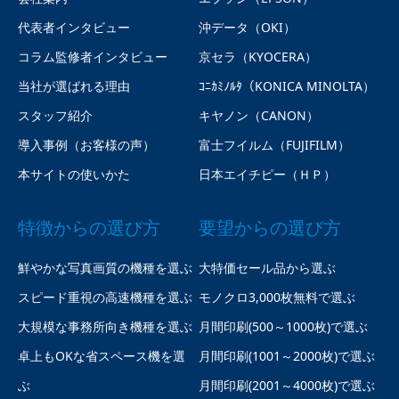
代表者インタビュー
沖データ（OKI）
コラム監修者インタビュー
京セラ（KYOCERA）
当社が選ばれる理由
ｺﾆｶﾐﾉﾙﾀ（KONICA MINOLTA）
スタッフ紹介
キヤノン（CANON）
導入事例（お客様の声）
富士フイルム（FUJIFILM）
本サイトの使いかた
日本エイチピー（ＨＰ）
特徴からの選び方
要望からの選び方
鮮やかな写真画質の機種を選ぶ
大特価セール品から選ぶ
スピード重視の高速機種を選ぶ
モノクロ3,000枚無料で選ぶ
大規模な事務所向き機種を選ぶ
月間印刷(500～1000枚)で選ぶ
卓上もOKな省スペース機を選
月間印刷(1001～2000枚)で選ぶ
ぶ
月間印刷(2001～4000枚)で選ぶ