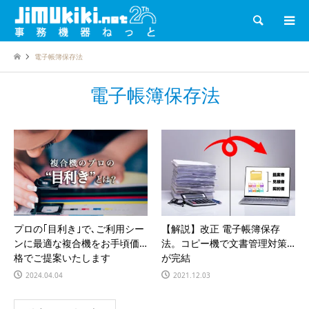
検索
電子帳簿保存法
電子帳簿保存法
プロの｢目利き｣で､ご利用シー
【解説】改正 電子帳簿保存
ンに最適な複合機をお手頃価
法。コピー機で文書管理対策
格でご提案いたします
が完結
2024.04.04
2021.12.03