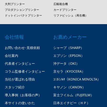
大判プリンター
広幅複合機
プロダクションプリンター
カードプリンター
ドットインパクトプリンター
リファビッシュ（再生機）
会社情報
お薦めメーカー
お問い合わせ･見積依頼
シャープ（SHARP）
会社案内
エプソン（EPSON）
代表者インタビュー
沖データ（OKI）
コラム監修者インタビュー
京セラ（KYOCERA）
当社が選ばれる理由
ｺﾆｶﾐﾉﾙﾀ（KONICA MINOLTA）
スタッフ紹介
キヤノン（CANON）
導入事例（お客様の声）
富士フイルム（FUJIFILM）
本サイトの使いかた
日本エイチピー（ＨＰ）