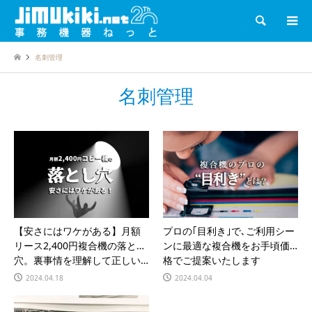
検索
名刺管理
名刺管理
【安さにはワケがある】月額
プロの｢目利き｣で､ご利用シー
リース2,400円複合機の落とし
ンに最適な複合機をお手頃価
穴。裏事情を理解して正しい…
格でご提案いたします
2024.04.18
2024.04.04