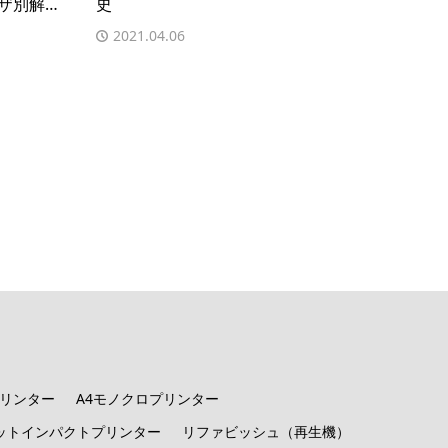
ザ別解…
史
2021.04.06
プリンター
A4モノクロプリンター
ットインパクトプリンター
リファビッシュ（再生機）