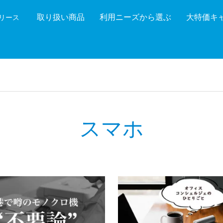
取り扱い商品
利用ニーズから選ぶ
大特価キ
機リース
機能を絞り込む
メーカ
スマホ