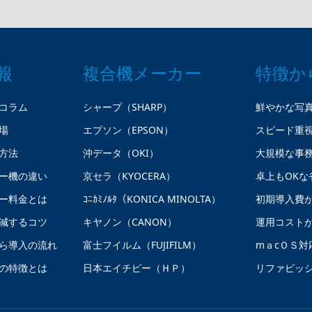
報
複合機メーカー
特徴か
コラム
シャープ（SHARP）
鮮やかな写
場
エプソン（EPSON）
スピード重
方法
沖データ（OKI）
大規模な事
ー機の違い
京セラ（KYOCERA）
卓上もOKな
ー料金とは
ｺﾆｶﾐﾉﾙﾀ（KONICA MINOLTA）
初期導入費
減するコツ
キヤノン（CANON）
運用コスト
ら導入の流れ
富士フイルム（FUJIFILM）
mａcＯＳ対
の特徴とは
日本エイチピー（ＨＰ）
リファビッ