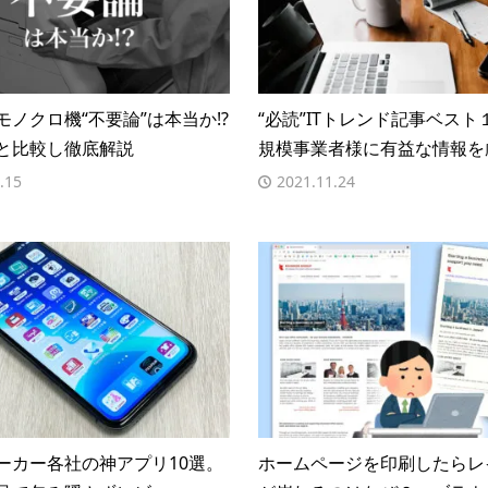
モノクロ機“不要論”は本当か!?
“必読”ITトレンド記事ベスト
と比較し徹底解説
規模事業者様に有益な情報を
.15
2021.11.24
ーカー各社の神アプリ10選。
ホームページを印刷したらレ