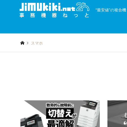
“最安値”の複合
and
種類を絞り込む
or
スマホ