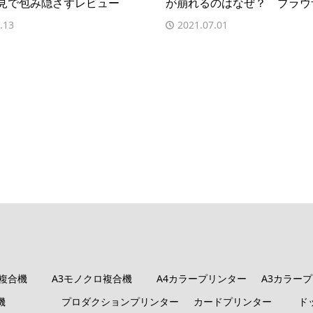
見で包み隠さずレビュー
が崩れるのはなぜ？ ブラウ
.13
2021.07.01
ロ複合機
A3モノクロ複合機
A4カラープリンター
A3カラー
機
プロダクションプリンター
カードプリンター
ド