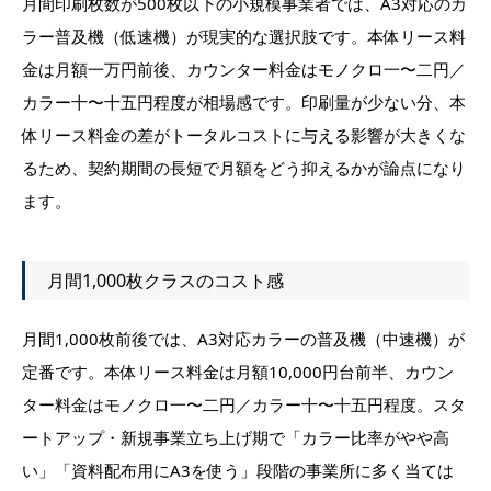
月間印刷枚数が500枚以下の小規模事業者では、A3対応のカ
ラー普及機（低速機）が現実的な選択肢です。本体リース料
金は月額一万円前後、カウンター料金はモノクロ一〜二円／
カラー十〜十五円程度が相場感です。印刷量が少ない分、本
体リース料金の差がトータルコストに与える影響が大きくな
るため、契約期間の長短で月額をどう抑えるかが論点になり
ます。
月間1,000枚クラスのコスト感
月間1,000枚前後では、A3対応カラーの普及機（中速機）が
定番です。本体リース料金は月額10,000円台前半、カウン
ター料金はモノクロ一〜二円／カラー十〜十五円程度。スタ
ートアップ・新規事業立ち上げ期で「カラー比率がやや高
い」「資料配布用にA3を使う」段階の事業所に多く当ては