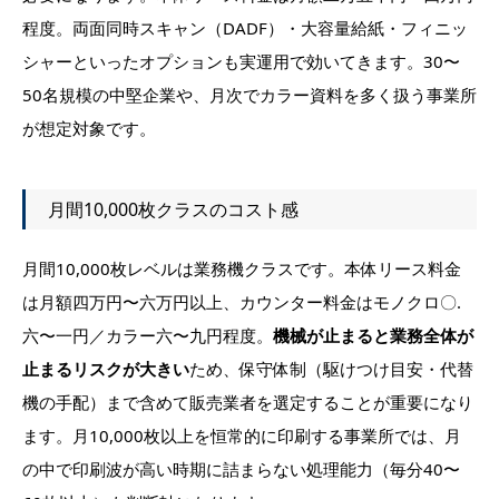
程度。両面同時スキャン（DADF）・大容量給紙・フィニッ
シャーといったオプションも実運用で効いてきます。30〜
50名規模の中堅企業や、月次でカラー資料を多く扱う事業所
が想定対象です。
月間10,000枚クラスのコスト感
月間10,000枚レベルは業務機クラスです。本体リース料金
は月額四万円〜六万円以上、カウンター料金はモノクロ〇.
六〜一円／カラー六〜九円程度。
機械が止まると業務全体が
止まるリスクが大きい
ため、保守体制（駆けつけ目安・代替
機の手配）まで含めて販売業者を選定することが重要になり
ます。月10,000枚以上を恒常的に印刷する事業所では、月
の中で印刷波が高い時期に詰まらない処理能力（毎分40〜