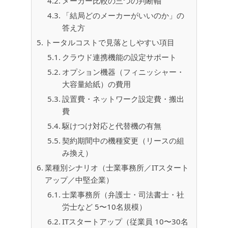
メーカー比較の三つの判断軸
「結局どのメーカーがいいのか」の
答え方
トータルコストで見落としやすい項目
クラウド連携機能の設定サポート
オプション機器（フィニッシャー・
大容量給紙）の費用
設置費・ネットワーク設定費・搬出
費
駆けつけ対応と代替機の有無
契約期間中の機種変更（リースの組
み換え）
業種別シナリオ（士業事務所／ITスタート
アップ／中堅企業）
士業事務所（弁護士・司法書士・社
労士など 5〜10名規模）
ITスタートアップ（従業員 10〜30名