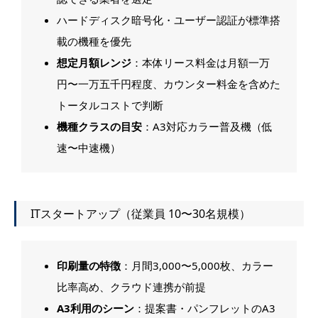
ハードディスク暗号化・ユーザー認証が標準搭
載の機種を優先
想定月額レンジ
：本体リース料金は月額一万
円〜一万五千円程度、カウンター料金を含めた
トータルコストで判断
機種クラスの目安
：A3対応カラー普及機（低
速〜中速機）
ITスタートアップ（従業員 10〜30名規模）
印刷量の特徴
：月間3,000〜5,000枚、カラー
比率高め、クラウド連携が前提
A3利用のシーン
：提案書・パンフレットのA3