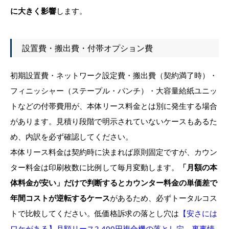
に大きく影響
します。
設置費・搬出費・付帯オプション費
初期設置費・ネットワーク設定費・搬出費（契約満了時）・
フィニッシャー（ステープル・パンチ）・大容量給紙ユニッ
トなどの付帯費用が、本体リース料金とは別に発生する場合
があります。見積り段階で明示されていないケースもあるた
め、内訳を必ず確認してください。
本体リース料金は契約時に決まれば原則固定ですが、カウン
ター料金は印刷枚数に比例して毎月変動します。
「月額の本
体料金が安い」だけで判断するとカウンター料金の単価差で
年間コストが逆転するケース
があるため、必ずトータルコス
トで比較してください。低価格訴求の落とし穴は
【安さには
ワケがある】月額リース2,400円複合機の落とし穴。裏事情