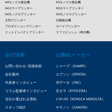
A4モノクロ複合機
A3モノクロ複合機
A4カラープリンター
A3カラープリンター
A4モノクロプリンター
A3モノクロプリンター
大判プリンター
広幅複合機
プロダクションプリンター
カードプリンター
ドットインパクトプリンター
リファビッシュ（再生機）
会社情報
お薦めメーカー
お問い合わせ･見積依頼
シャープ（SHARP）
会社案内
エプソン（EPSON）
代表者インタビュー
沖データ（OKI）
コラム監修者インタビュー
京セラ（KYOCERA）
当社が選ばれる理由
ｺﾆｶﾐﾉﾙﾀ（KONICA MINOLTA）
スタッフ紹介
キヤノン（CANON）