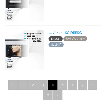
エプソン SC-P6550D
EPSON
大判プリンター
Mac対応
1
2
3
4
5
6
7
8

9
