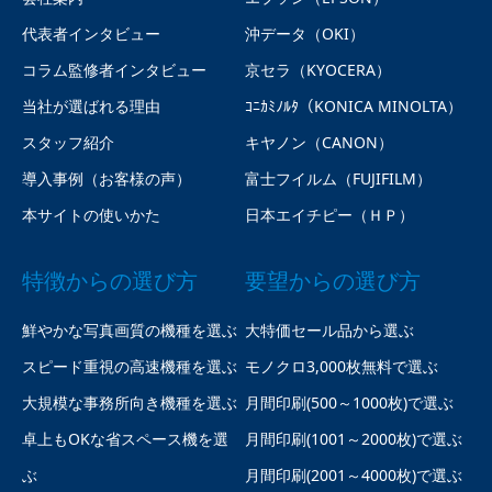
代表者インタビュー
沖データ（OKI）
コラム監修者インタビュー
京セラ（KYOCERA）
当社が選ばれる理由
ｺﾆｶﾐﾉﾙﾀ（KONICA MINOLTA）
スタッフ紹介
キヤノン（CANON）
導入事例（お客様の声）
富士フイルム（FUJIFILM）
本サイトの使いかた
日本エイチピー（ＨＰ）
特徴からの選び方
要望からの選び方
鮮やかな写真画質の機種を選ぶ
大特価セール品から選ぶ
スピード重視の高速機種を選ぶ
モノクロ3,000枚無料で選ぶ
大規模な事務所向き機種を選ぶ
月間印刷(500～1000枚)で選ぶ
卓上もOKな省スペース機を選
月間印刷(1001～2000枚)で選ぶ
ぶ
月間印刷(2001～4000枚)で選ぶ