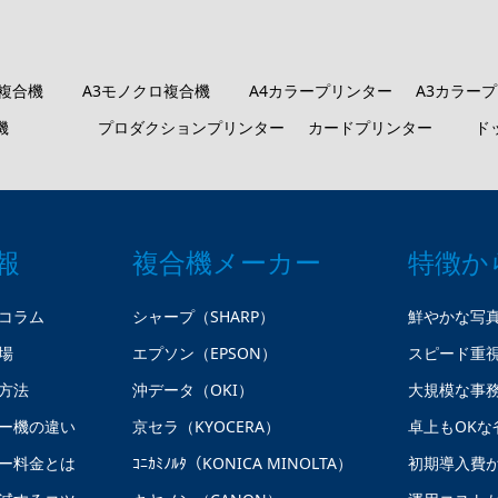
ロ複合機
A3モノクロ複合機
A4カラープリンター
A3カラー
機
プロダクションプリンター
カードプリンター
ド
報
複合機メーカー
特徴か
コラム
シャープ（SHARP）
鮮やかな写
場
エプソン（EPSON）
スピード重
方法
沖データ（OKI）
大規模な事
ー機の違い
京セラ（KYOCERA）
卓上もOKな
ー料金とは
ｺﾆｶﾐﾉﾙﾀ（KONICA MINOLTA）
初期導入費