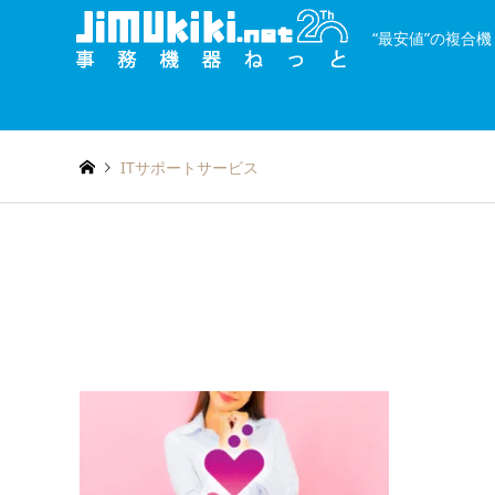
“最安値”の複合
and
種類を絞り込む
or
ITサポートサービス