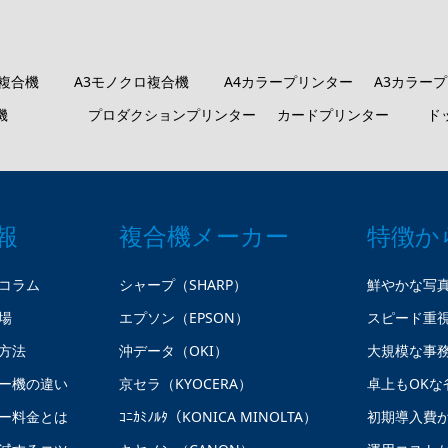
ロ複合機
A3モノクロ複合機
A4カラープリンター
A3カラー
機
プロダクションプリンター
カードプリンター
ド
報
複合機メーカー
特徴か
コラム
シャープ（SHARP）
鮮やかな写
場
エプソン（EPSON）
スピード重
方法
沖データ（OKI）
大規模な事
ー機の違い
京セラ（KYOCERA）
卓上もOKな
ー料金とは
ｺﾆｶﾐﾉﾙﾀ（KONICA MINOLTA）
初期導入費