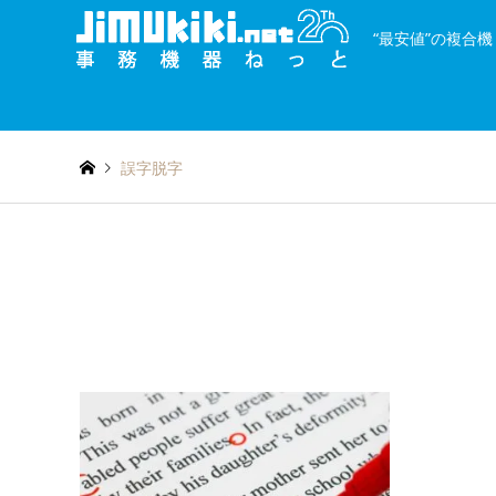
“最安値”の複合
and
種類を絞り込む
or
誤字脱字