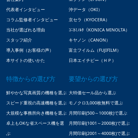
代表者インタビュー
沖データ（OKI）
コラム監修者インタビュー
京セラ（KYOCERA）
当社が選ばれる理由
ｺﾆｶﾐﾉﾙﾀ（KONICA MINOLTA）
スタッフ紹介
キヤノン（CANON）
導入事例（お客様の声）
富士フイルム（FUJIFILM）
本サイトの使いかた
日本エイチピー（ＨＰ）
特徴からの選び方
要望からの選び方
鮮やかな写真画質の機種を選ぶ
大特価セール品から選ぶ
スピード重視の高速機種を選ぶ
モノクロ3,000枚無料で選ぶ
大規模な事務所向き機種を選ぶ
月間印刷(500～1000枚)で選ぶ
卓上もOKな省スペース機を選
月間印刷(1001～2000枚)で選ぶ
ぶ
月間印刷(2001～4000枚)で選ぶ