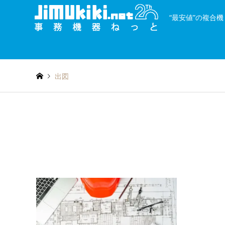
“最安値”の複合
and
種類を絞り込む
or
出図