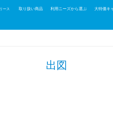
取り扱い商品
利用ニーズから選ぶ
大特価キ
機リース
機能を絞り込む
メーカ
出図