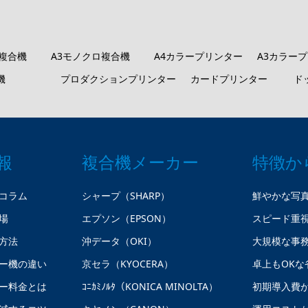
ロ複合機
A3モノクロ複合機
A4カラープリンター
A3カラー
機
プロダクションプリンター
カードプリンター
ド
報
複合機メーカー
特徴か
コラム
シャープ（SHARP）
鮮やかな写
場
エプソン（EPSON）
スピード重
方法
沖データ（OKI）
大規模な事
ー機の違い
京セラ（KYOCERA）
卓上もOKな
ー料金とは
ｺﾆｶﾐﾉﾙﾀ（KONICA MINOLTA）
初期導入費