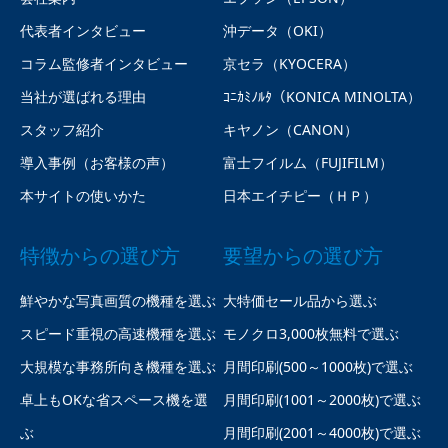
代表者インタビュー
沖データ（OKI）
コラム監修者インタビュー
京セラ（KYOCERA）
当社が選ばれる理由
ｺﾆｶﾐﾉﾙﾀ（KONICA MINOLTA）
スタッフ紹介
キヤノン（CANON）
導入事例（お客様の声）
富士フイルム（FUJIFILM）
本サイトの使いかた
日本エイチピー（ＨＰ）
特徴からの選び方
要望からの選び方
鮮やかな写真画質の機種を選ぶ
大特価セール品から選ぶ
スピード重視の高速機種を選ぶ
モノクロ3,000枚無料で選ぶ
大規模な事務所向き機種を選ぶ
月間印刷(500～1000枚)で選ぶ
卓上もOKな省スペース機を選
月間印刷(1001～2000枚)で選ぶ
ぶ
月間印刷(2001～4000枚)で選ぶ