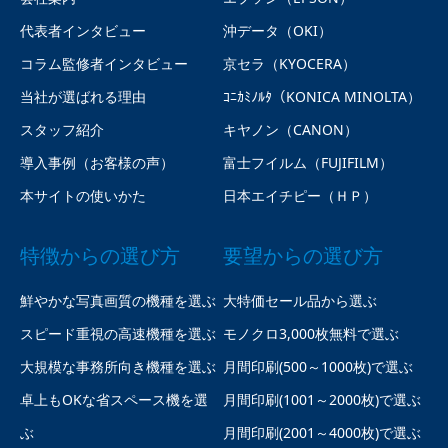
代表者インタビュー
沖データ（OKI）
コラム監修者インタビュー
京セラ（KYOCERA）
当社が選ばれる理由
ｺﾆｶﾐﾉﾙﾀ（KONICA MINOLTA）
スタッフ紹介
キヤノン（CANON）
導入事例（お客様の声）
富士フイルム（FUJIFILM）
本サイトの使いかた
日本エイチピー（ＨＰ）
特徴からの選び方
要望からの選び方
鮮やかな写真画質の機種を選ぶ
大特価セール品から選ぶ
スピード重視の高速機種を選ぶ
モノクロ3,000枚無料で選ぶ
大規模な事務所向き機種を選ぶ
月間印刷(500～1000枚)で選ぶ
卓上もOKな省スペース機を選
月間印刷(1001～2000枚)で選ぶ
ぶ
月間印刷(2001～4000枚)で選ぶ