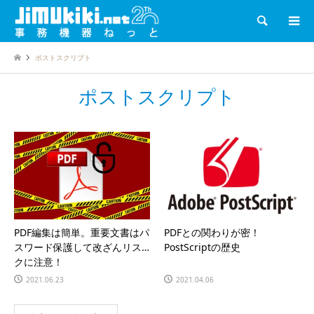
検索
ポストスクリプト
ポストスクリプト
PDF編集は簡単。重要文書はパ
PDFとの関わりが密！
スワード保護して改ざんリス
PostScriptの歴史
クに注意！
2021.06.23
2021.04.06