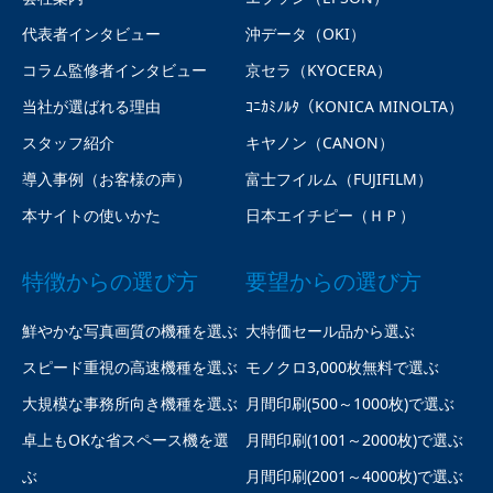
代表者インタビュー
沖データ（OKI）
コラム監修者インタビュー
京セラ（KYOCERA）
当社が選ばれる理由
ｺﾆｶﾐﾉﾙﾀ（KONICA MINOLTA）
スタッフ紹介
キヤノン（CANON）
導入事例（お客様の声）
富士フイルム（FUJIFILM）
本サイトの使いかた
日本エイチピー（ＨＰ）
特徴からの選び方
要望からの選び方
鮮やかな写真画質の機種を選ぶ
大特価セール品から選ぶ
スピード重視の高速機種を選ぶ
モノクロ3,000枚無料で選ぶ
大規模な事務所向き機種を選ぶ
月間印刷(500～1000枚)で選ぶ
卓上もOKな省スペース機を選
月間印刷(1001～2000枚)で選ぶ
ぶ
月間印刷(2001～4000枚)で選ぶ