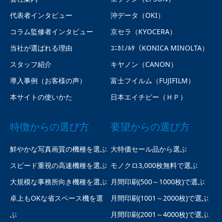
代表者インタビュー
沖データ（OKI）
コラム監修者インタビュー
京セラ（KYOCERA）
当社が選ばれる理由
ｺﾆｶﾐﾉﾙﾀ（KONICA MINOLTA）
スタッフ紹介
キヤノン（CANON）
導入事例（お客様の声）
富士フイルム（FUJIFILM）
本サイトの使いかた
日本エイチピー（ＨＰ）
特徴からの選び方
要望からの選び方
鮮やかな写真画質の機種を選ぶ
大特価セール品から選ぶ
スピード重視の高速機種を選ぶ
モノクロ3,000枚無料で選ぶ
大規模な事務所向き機種を選ぶ
月間印刷(500～1000枚)で選ぶ
卓上もOKな省スペース機を選
月間印刷(1001～2000枚)で選ぶ
ぶ
月間印刷(2001～4000枚)で選ぶ