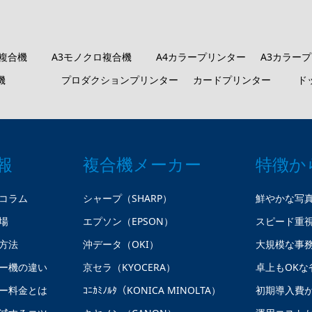
ロ複合機
A3モノクロ複合機
A4カラープリンター
A3カラー
機
プロダクションプリンター
カードプリンター
ド
報
複合機メーカー
特徴か
コラム
シャープ（SHARP）
鮮やかな写
場
エプソン（EPSON）
スピード重
方法
沖データ（OKI）
大規模な事
ー機の違い
京セラ（KYOCERA）
卓上もOKな
ー料金とは
ｺﾆｶﾐﾉﾙﾀ（KONICA MINOLTA）
初期導入費