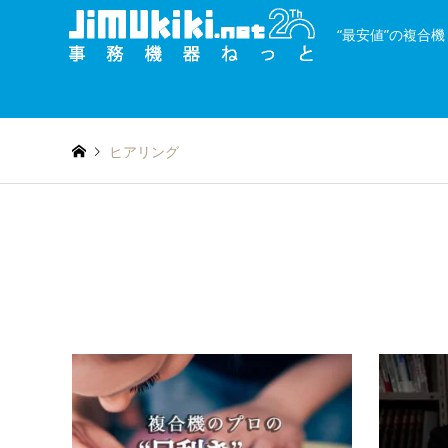
“最安値”の複合
and
種類を絞り込む
or
ヒアリング