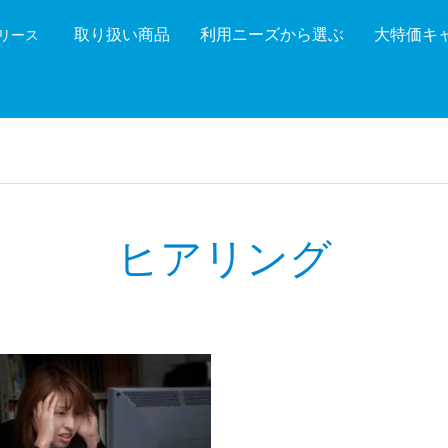
取り扱い商品
利用ニーズから選ぶ
大特価キ
機リース
機能を絞り込む
メーカ
ヒアリング