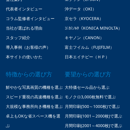
代表者インタビュー
沖データ（OKI）
コラム監修者インタビュー
京セラ（KYOCERA）
当社が選ばれる理由
ｺﾆｶﾐﾉﾙﾀ（KONICA MINOLTA）
スタッフ紹介
キヤノン（CANON）
導入事例（お客様の声）
富士フイルム（FUJIFILM）
本サイトの使いかた
日本エイチピー（ＨＰ）
特徴からの選び方
要望からの選び方
鮮やかな写真画質の機種を選ぶ
大特価セール品から選ぶ
スピード重視の高速機種を選ぶ
モノクロ3,000枚無料で選ぶ
大規模な事務所向き機種を選ぶ
月間印刷(500～1000枚)で選ぶ
卓上もOKな省スペース機を選
月間印刷(1001～2000枚)で選ぶ
ぶ
月間印刷(2001～4000枚)で選ぶ