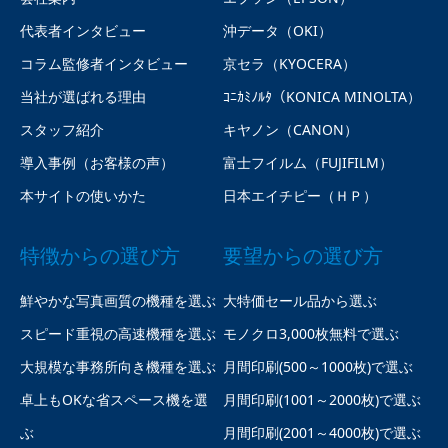
代表者インタビュー
沖データ（OKI）
コラム監修者インタビュー
京セラ（KYOCERA）
当社が選ばれる理由
ｺﾆｶﾐﾉﾙﾀ（KONICA MINOLTA）
スタッフ紹介
キヤノン（CANON）
導入事例（お客様の声）
富士フイルム（FUJIFILM）
本サイトの使いかた
日本エイチピー（ＨＰ）
特徴からの選び方
要望からの選び方
鮮やかな写真画質の機種を選ぶ
大特価セール品から選ぶ
スピード重視の高速機種を選ぶ
モノクロ3,000枚無料で選ぶ
大規模な事務所向き機種を選ぶ
月間印刷(500～1000枚)で選ぶ
卓上もOKな省スペース機を選
月間印刷(1001～2000枚)で選ぶ
ぶ
月間印刷(2001～4000枚)で選ぶ