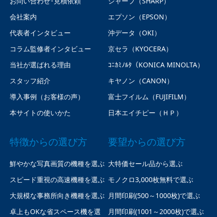
お問い合わせ･見積依頼
シャープ（SHARP）
会社案内
エプソン（EPSON）
代表者インタビュー
沖データ（OKI）
コラム監修者インタビュー
京セラ（KYOCERA）
当社が選ばれる理由
ｺﾆｶﾐﾉﾙﾀ（KONICA MINOLTA）
スタッフ紹介
キヤノン（CANON）
導入事例（お客様の声）
富士フイルム（FUJIFILM）
本サイトの使いかた
日本エイチピー（ＨＰ）
特徴からの選び方
要望からの選び方
鮮やかな写真画質の機種を選ぶ
大特価セール品から選ぶ
スピード重視の高速機種を選ぶ
モノクロ3,000枚無料で選ぶ
大規模な事務所向き機種を選ぶ
月間印刷(500～1000枚)で選ぶ
卓上もOKな省スペース機を選
月間印刷(1001～2000枚)で選ぶ