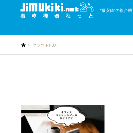
“最安値”の複合
and
種類を絞り込む
or
クラウドPBX