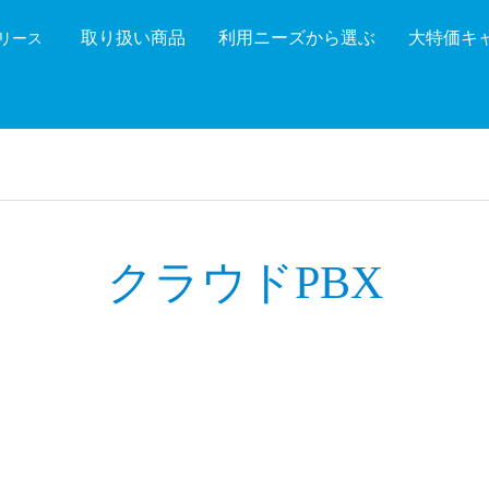
取り扱い商品
利用ニーズから選ぶ
大特価キ
機リース
機能を絞り込む
メーカ
クラウドPBX