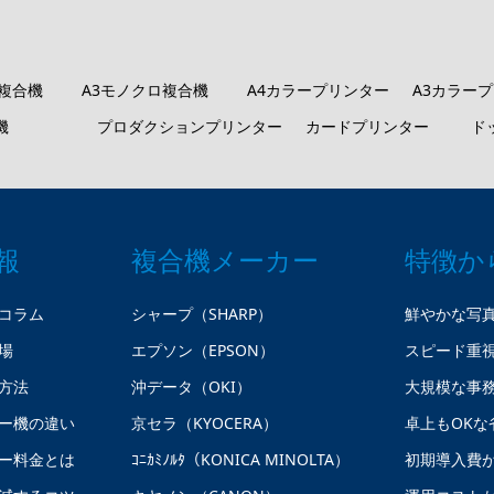
ロ複合機
A3モノクロ複合機
A4カラープリンター
A3カラー
機
プロダクションプリンター
カードプリンター
ド
報
複合機メーカー
特徴か
コラム
シャープ（SHARP）
鮮やかな写
場
エプソン（EPSON）
スピード重
方法
沖データ（OKI）
大規模な事
ー機の違い
京セラ（KYOCERA）
卓上もOKな
ー料金とは
ｺﾆｶﾐﾉﾙﾀ（KONICA MINOLTA）
初期導入費