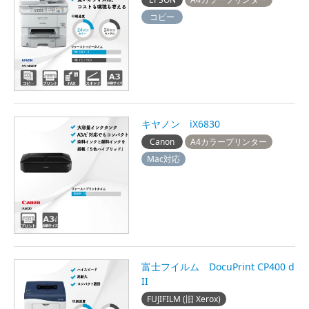
コピー
キヤノン iX6830
Canon
A4カラープリンター
Mac対応
富士フイルム DocuPrint CP400 d
II
FUJIFILM (旧 Xerox)