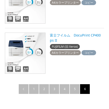
A4カラープリンター
コピー
富士フイルム DocuPrint CP400
ps II
FUJIFILM (旧 Xerox)
A4カラープリンター
コピー
1
2
3
4
5
6
