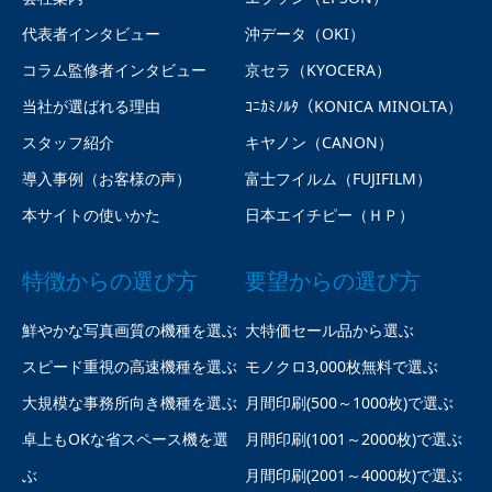
代表者インタビュー
沖データ（OKI）
コラム監修者インタビュー
京セラ（KYOCERA）
当社が選ばれる理由
ｺﾆｶﾐﾉﾙﾀ（KONICA MINOLTA）
スタッフ紹介
キヤノン（CANON）
導入事例（お客様の声）
富士フイルム（FUJIFILM）
本サイトの使いかた
日本エイチピー（ＨＰ）
特徴からの選び方
要望からの選び方
鮮やかな写真画質の機種を選ぶ
大特価セール品から選ぶ
スピード重視の高速機種を選ぶ
モノクロ3,000枚無料で選ぶ
大規模な事務所向き機種を選ぶ
月間印刷(500～1000枚)で選ぶ
卓上もOKな省スペース機を選
月間印刷(1001～2000枚)で選ぶ
ぶ
月間印刷(2001～4000枚)で選ぶ