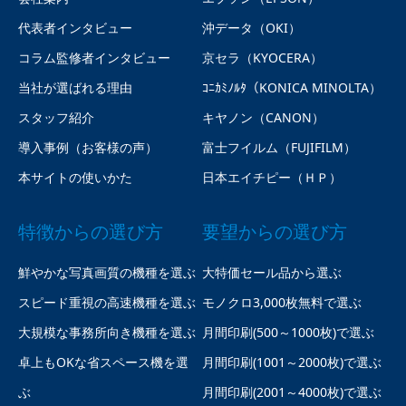
代表者インタビュー
沖データ（OKI）
コラム監修者インタビュー
京セラ（KYOCERA）
当社が選ばれる理由
ｺﾆｶﾐﾉﾙﾀ（KONICA MINOLTA）
スタッフ紹介
キヤノン（CANON）
導入事例（お客様の声）
富士フイルム（FUJIFILM）
本サイトの使いかた
日本エイチピー（ＨＰ）
特徴からの選び方
要望からの選び方
鮮やかな写真画質の機種を選ぶ
大特価セール品から選ぶ
スピード重視の高速機種を選ぶ
モノクロ3,000枚無料で選ぶ
大規模な事務所向き機種を選ぶ
月間印刷(500～1000枚)で選ぶ
卓上もOKな省スペース機を選
月間印刷(1001～2000枚)で選ぶ
ぶ
月間印刷(2001～4000枚)で選ぶ