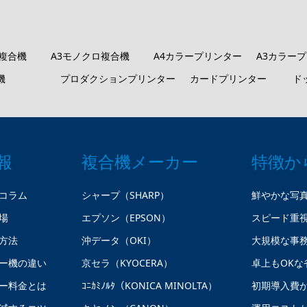
ロ複合機
A3モノクロ複合機
A4カラープリンター
A3カラー
機
プロダクションプリンター
カードプリンター
ド
報
複合機メーカー
特徴か
コラム
シャープ（SHARP）
鮮やかな写
場
エプソン（EPSON）
スピード重
方法
沖データ（OKI）
大規模な事
ー機の違い
京セラ（KYOCERA）
卓上もOKな
ー料金とは
ｺﾆｶﾐﾉﾙﾀ（KONICA MINOLTA）
初期導入費