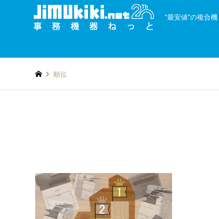
“最安値”の複合
and
種類を絞り込む
or
順位