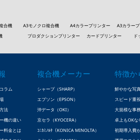
ロ複合機
A3モノクロ複合機
A4カラープリンター
A3カラー
機
プロダクションプリンター
カードプリンター
ド
報
複合機メーカー
特徴か
コラム
シャープ（SHARP）
鮮やかな写
場
エプソン（EPSON）
スピード重
方法
沖データ（OKI）
大規模な事
ー機の違い
京セラ（KYOCERA）
卓上もOKな
ー料金とは
ｺﾆｶﾐﾉﾙﾀ（KONICA MINOLTA）
初期導入費