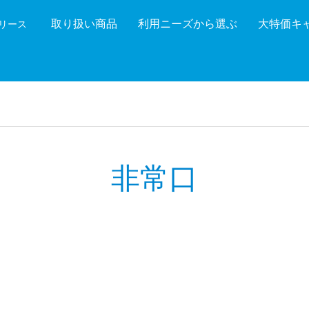
取り扱い商品
利用ニーズから選ぶ
大特価キ
機リース
機能を絞り込む
メーカ
非常口