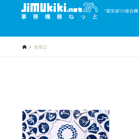
“最安値”の複合
and
種類を絞り込む
or
非常口