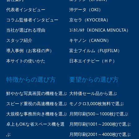
代表者インタビュー
沖データ（OKI）
コラム監修者インタビュー
京セラ（KYOCERA）
当社が選ばれる理由
ｺﾆｶﾐﾉﾙﾀ（KONICA MINOLTA）
スタッフ紹介
キヤノン（CANON）
導入事例（お客様の声）
富士フイルム（FUJIFILM）
本サイトの使いかた
日本エイチピー（ＨＰ）
特徴からの選び方
要望からの選び方
鮮やかな写真画質の機種を選ぶ
大特価セール品から選ぶ
スピード重視の高速機種を選ぶ
モノクロ3,000枚無料で選ぶ
大規模な事務所向き機種を選ぶ
月間印刷(500～1000枚)で選ぶ
卓上もOKな省スペース機を選
月間印刷(1001～2000枚)で選ぶ
ぶ
月間印刷(2001～4000枚)で選ぶ