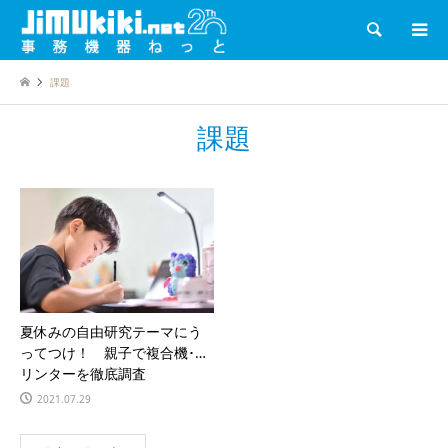
検索
課題
課題
夏休みの自由研究テーマにう
ってつけ！ 親子で複合機･プ
リンターを徹底調査
2021.07.29