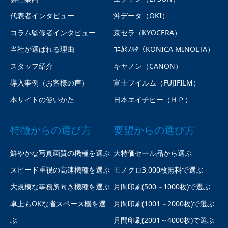
代表者インタビュー
沖データ（OKI）
コラム監修者インタビュー
京セラ（KYOCERA）
当社が選ばれる理由
ｺﾆｶﾐﾉﾙﾀ（KONICA MINOLTA）
スタッフ紹介
キヤノン（CANON）
導入事例（お客様の声）
富士フイルム（FUJIFILM）
本サイトの使いかた
日本エイチピー（ＨＰ）
特徴からの選び方
要望からの選び方
鮮やかな写真画質の機種を選ぶ
大特価セール品から選ぶ
スピード重視の高速機種を選ぶ
モノクロ3,000枚無料で選ぶ
大規模な事務所向き機種を選ぶ
月間印刷(500～1000枚)で選ぶ
卓上もOKな省スペース機を選
月間印刷(1001～2000枚)で選ぶ
ぶ
月間印刷(2001～4000枚)で選ぶ