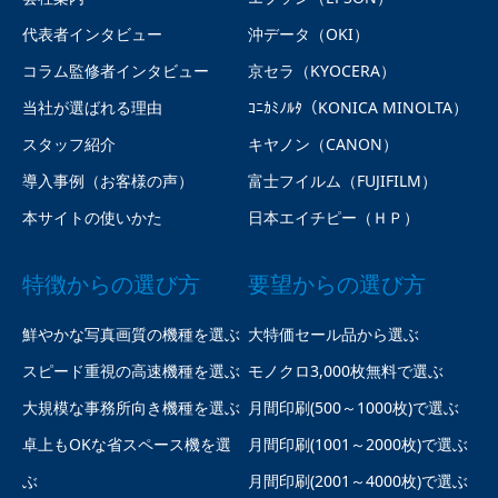
代表者インタビュー
沖データ（OKI）
コラム監修者インタビュー
京セラ（KYOCERA）
当社が選ばれる理由
ｺﾆｶﾐﾉﾙﾀ（KONICA MINOLTA）
スタッフ紹介
キヤノン（CANON）
導入事例（お客様の声）
富士フイルム（FUJIFILM）
本サイトの使いかた
日本エイチピー（ＨＰ）
特徴からの選び方
要望からの選び方
鮮やかな写真画質の機種を選ぶ
大特価セール品から選ぶ
スピード重視の高速機種を選ぶ
モノクロ3,000枚無料で選ぶ
大規模な事務所向き機種を選ぶ
月間印刷(500～1000枚)で選ぶ
卓上もOKな省スペース機を選
月間印刷(1001～2000枚)で選ぶ
ぶ
月間印刷(2001～4000枚)で選ぶ