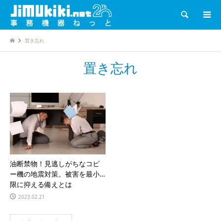
検索
置き忘れ
置き忘れ
油断禁物！見逃しがちなコピ
ー機の地震対策。被害を最小
限に抑える備えとは
2023.02.21