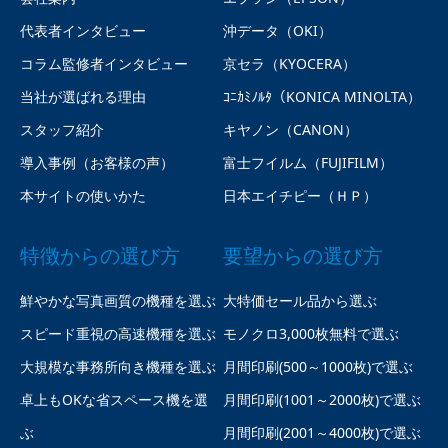
代表者インタビュー
沖データ（OKI）
コラム監修者インタビュー
京セラ（KYOCERA）
当社が選ばれる理由
ｺﾆｶﾐﾉﾙﾀ（KONICA MINOLTA）
スタッフ紹介
キヤノン（CANON）
導入事例（お客様の声）
富士フイルム（FUJIFILM）
本サイトの使いかた
日本エイチピー（ＨＰ）
特徴からの選び方
要望からの選び方
鮮やかな写真画質の機種を選ぶ
大特価セール品から選ぶ
スピード重視の高速機種を選ぶ
モノクロ3,000枚無料で選ぶ
大規模な事務所向き機種を選ぶ
月間印刷(500～1000枚)で選ぶ
卓上もOKな省スペース機を選
月間印刷(1001～2000枚)で選ぶ
ぶ
月間印刷(2001～4000枚)で選ぶ