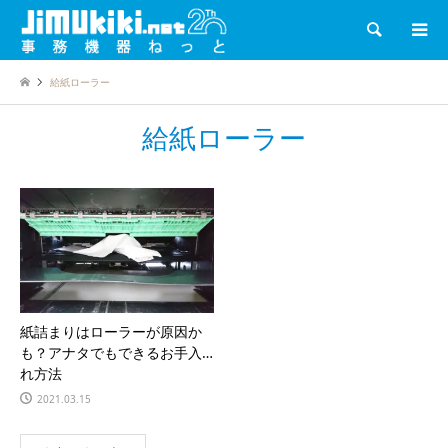
検索
給紙ローラー
給紙ローラー
紙詰まりはローラーが原因か
も？アナタでもできるお手入
れ方法
2021.03.15