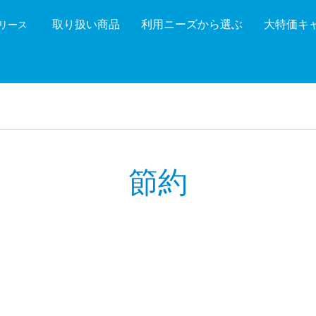
取り扱い商品
利用ニーズから選ぶ
大特価キ
機リース
機能を絞り込む
メーカ
節約