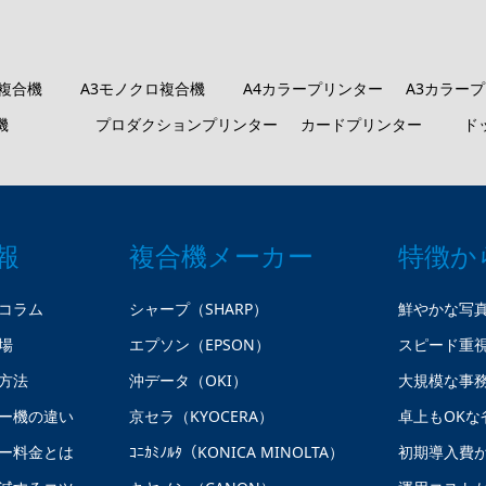
ロ複合機
A3モノクロ複合機
A4カラープリンター
A3カラー
機
プロダクションプリンター
カードプリンター
ド
報
複合機メーカー
特徴か
コラム
シャープ（SHARP）
鮮やかな写
場
エプソン（EPSON）
スピード重
方法
沖データ（OKI）
大規模な事
ー機の違い
京セラ（KYOCERA）
卓上もOKな
ー料金とは
ｺﾆｶﾐﾉﾙﾀ（KONICA MINOLTA）
初期導入費