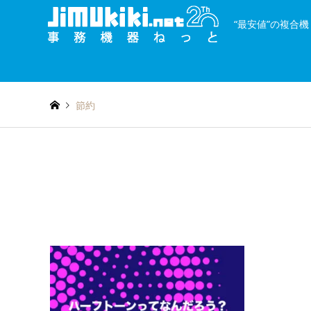
“最安値”の複合
and
種類を絞り込む
or
節約