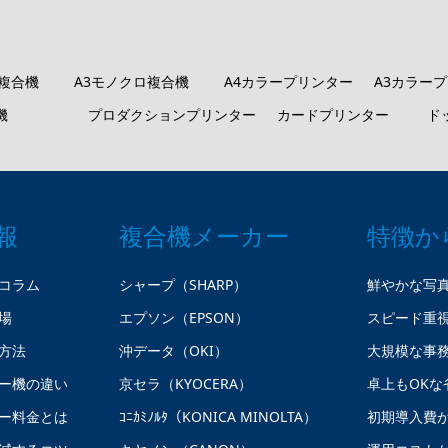
ロ複合機
A3モノクロ複合機
A4カラープリンター
A3カラー
機
プロダクションプリンター
カードプリンター
ド
報
複合機メーカー
特徴か
コラム
シャープ（SHARP）
鮮やかな写
場
エプソン（EPSON）
スピード重
方法
沖データ（OKI）
大規模な事
ー機の違い
京セラ（KYOCERA）
卓上もOKな
ー料金とは
ｺﾆｶﾐﾉﾙﾀ（KONICA MINOLTA）
初期導入費