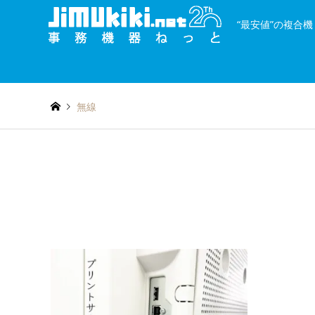
“最安値”の複合
and
種類を絞り込む
or
無線