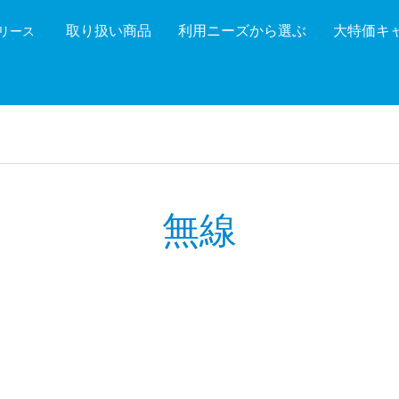
取り扱い商品
利用ニーズから選ぶ
大特価キ
機リース
機能を絞り込む
メーカ
無線