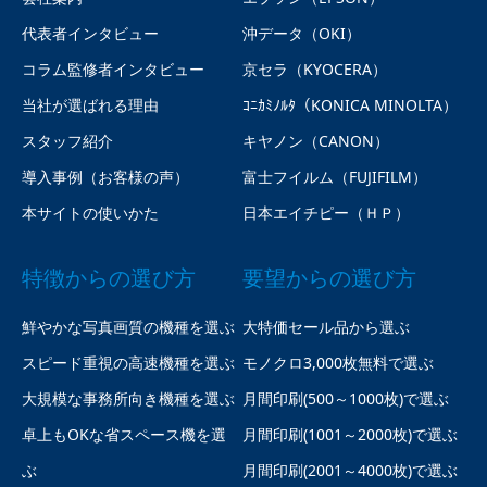
代表者インタビュー
沖データ（OKI）
コラム監修者インタビュー
京セラ（KYOCERA）
当社が選ばれる理由
ｺﾆｶﾐﾉﾙﾀ（KONICA MINOLTA）
スタッフ紹介
キヤノン（CANON）
導入事例（お客様の声）
富士フイルム（FUJIFILM）
本サイトの使いかた
日本エイチピー（ＨＰ）
特徴からの選び方
要望からの選び方
鮮やかな写真画質の機種を選ぶ
大特価セール品から選ぶ
スピード重視の高速機種を選ぶ
モノクロ3,000枚無料で選ぶ
大規模な事務所向き機種を選ぶ
月間印刷(500～1000枚)で選ぶ
卓上もOKな省スペース機を選
月間印刷(1001～2000枚)で選ぶ
ぶ
月間印刷(2001～4000枚)で選ぶ