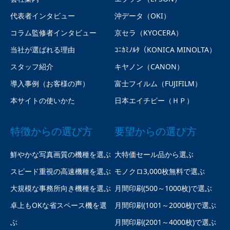
代表者インタビュー
沖データ（OKI）
コラム監修者インタビュー
京セラ（KYOCERA）
当社が選ばれる理由
ｺﾆｶﾐﾉﾙﾀ（KONICA MINOLTA）
スタッフ紹介
キヤノン（CANON）
導入事例（お客様の声）
富士フイルム（FUJIFILM）
本サイトの使いかた
日本エイチピー（ＨＰ）
特徴からの選び方
要望からの選び方
鮮やかな写真画質の機種を選ぶ
大特価セール品から選ぶ
スピード重視の高速機種を選ぶ
モノクロ3,000枚無料で選ぶ
大規模な事務所向き機種を選ぶ
月間印刷(500～1000枚)で選ぶ
卓上もOKな省スペース機を選
月間印刷(1001～2000枚)で選ぶ
ぶ
月間印刷(2001～4000枚)で選ぶ