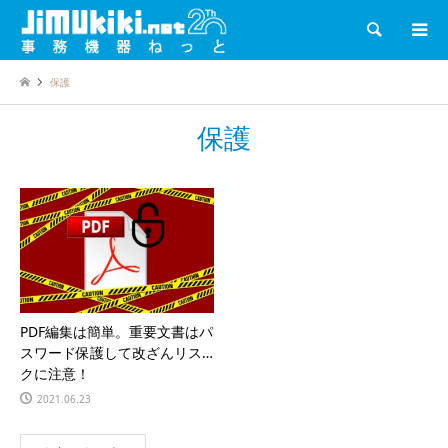
検索
保護
保護
PDF編集は簡単。重要文書はパ
スワード保護して改ざんリス
クに注意！
2021.06.23