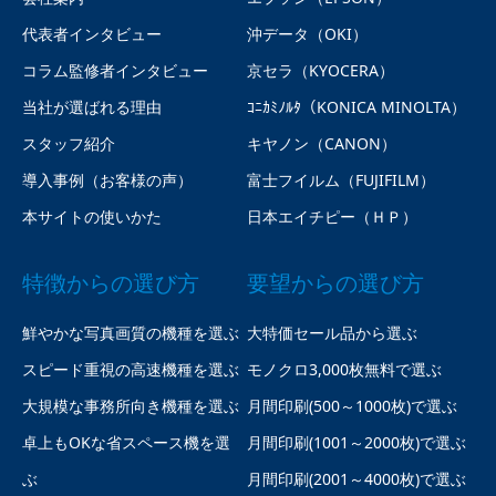
代表者インタビュー
沖データ（OKI）
コラム監修者インタビュー
京セラ（KYOCERA）
当社が選ばれる理由
ｺﾆｶﾐﾉﾙﾀ（KONICA MINOLTA）
スタッフ紹介
キヤノン（CANON）
導入事例（お客様の声）
富士フイルム（FUJIFILM）
本サイトの使いかた
日本エイチピー（ＨＰ）
特徴からの選び方
要望からの選び方
鮮やかな写真画質の機種を選ぶ
大特価セール品から選ぶ
スピード重視の高速機種を選ぶ
モノクロ3,000枚無料で選ぶ
大規模な事務所向き機種を選ぶ
月間印刷(500～1000枚)で選ぶ
卓上もOKな省スペース機を選
月間印刷(1001～2000枚)で選ぶ
ぶ
月間印刷(2001～4000枚)で選ぶ