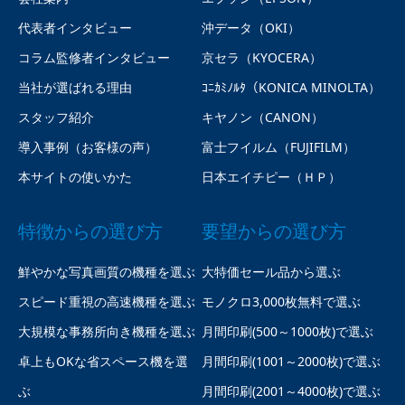
代表者インタビュー
沖データ（OKI）
コラム監修者インタビュー
京セラ（KYOCERA）
当社が選ばれる理由
ｺﾆｶﾐﾉﾙﾀ（KONICA MINOLTA）
スタッフ紹介
キヤノン（CANON）
導入事例（お客様の声）
富士フイルム（FUJIFILM）
本サイトの使いかた
日本エイチピー（ＨＰ）
特徴からの選び方
要望からの選び方
鮮やかな写真画質の機種を選ぶ
大特価セール品から選ぶ
スピード重視の高速機種を選ぶ
モノクロ3,000枚無料で選ぶ
大規模な事務所向き機種を選ぶ
月間印刷(500～1000枚)で選ぶ
卓上もOKな省スペース機を選
月間印刷(1001～2000枚)で選ぶ
ぶ
月間印刷(2001～4000枚)で選ぶ